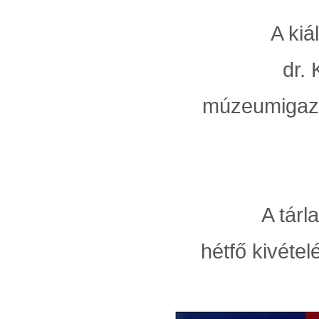
A kiá
dr. 
múzeumigaz
A tárl
hétfő kivétel