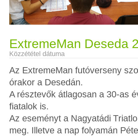
ExtremeMan Deseda 
Közzététel dátuma
Az ExtremeMan futóverseny szomb
órakor a Desedán.
A résztevők átlagosan a 30-as é
fiatalok is.
Az eseményt a Nagyatádi Triatl
meg. Illetve a nap folyamán Péter