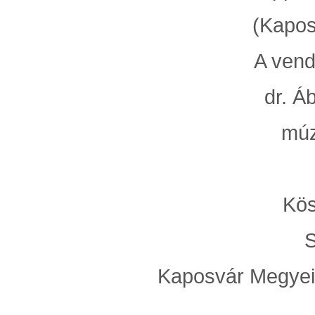
(Kapos
A vend
dr. Á
múz
Kös
S
Kaposvár Megyei