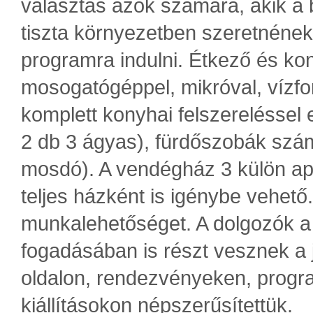
választás azok számára, akik a
tiszta környezetben szeretnéne
programra indulni. Étkező és kony
mosogatógéppel, mikróval, vízfo
komplett konyhai felszereléssel 
2 db 3 ágyas), fürdőszobák szá
mosdó). A vendégház 3 külön ap
teljes házként is igénybe vehető.
munkalehetőséget. A dolgozók a
fogadásában is részt vesznek a 
oldalon, rendezvényeken, progr
kiállításokon népszerűsítettük.