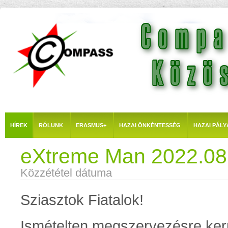
HÍREK
RÓLUNK
ERASMUS+
HAZAI ÖNKÉNTESSÉG
HAZAI PÁLY
eXtreme Man 2022.08
Közzététel dátuma
Sziasztok Fiatalok!
Ismételten megszervezésre ker