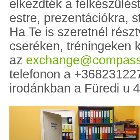
elkezdték a felkészülés
estre, prezentációkra, s
Ha Te is szeretnél rész
cseréken, tréningeken k
az
exchange@compasse
telefonon a +368231227
irodánkban a Füredi u 41