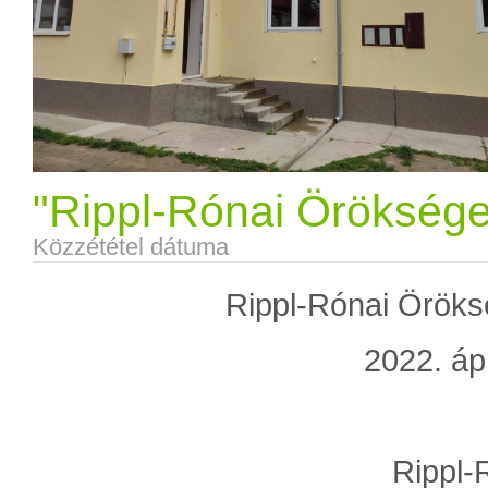
"Rippl-Rónai Öröksége 
Közzététel dátuma
Rippl-Rónai Öröksé
2022. ápr
Rippl