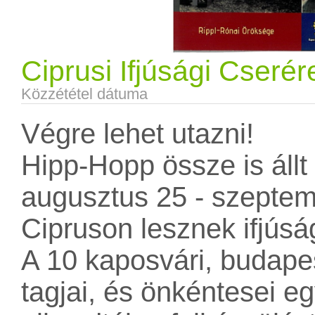
Ciprusi Ifjúsági Cseré
Közzététel dátuma
Végre lehet utazni!
Hipp-Hopp össze is állt
augusztus 25 - szeptem
Cipruson lesznek ifjúsá
A 10 kaposvári, budapest
tagjai, és önkéntesei e