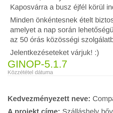
Kaposvárra a busz éjfél körül in
Minden önkéntesnek ételt biztos
amelyet a nap során lehetőségük
az 50 órás közösségi szolgálat
Jelentkezéseteket várjuk! :)
GINOP-5.1.7
Közzététel dátuma
Kedvezményezett neve:
Compa
A projekt címe:
Szálláshely bő