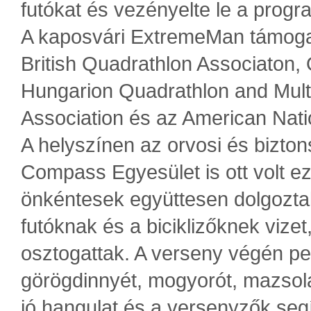
futókat és vezényelte le a progr
A kaposvári ExtremeMan támogat
British Quadrathlon Associaton,
Hungarion Quadrathlon and Mult
Association és az American Nati
A helyszínen az orvosi és biztons
Compass Egyesület is ott volt ezal
önkéntesek együttesen dolgoztak 
futóknak és a biciklizőknek vizet, 
osztogattak. A verseny végén p
görögdinnyét, mogyorót, mazsolát
jó hangulat és a versenyzők seg